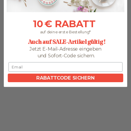
SALE
10 € RABATT
auf deine erste Bestellung*
Auch auf SALE-Artikel gültig !
Jetzt E-Mail-Adresse eingeben
und Sofort-Code sichern.
RABATTCODE SICHERN
In den Warenkorb
Kaffeebecher aus
Angebot
Regulärer Preis
Teakholz – Set mit 2
47.00 €
52.00 €
Einheiten
SALE