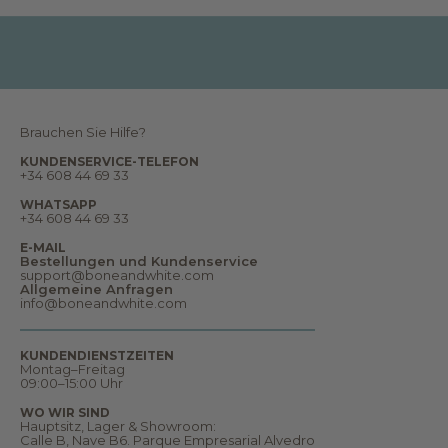
n
,
B
e
r
i
c
h
t
e
Brauchen Sie Hilfe?
,
T
KUNDENSERVICE-TELEFON
r
+34 608 44 69 33
ä
u
WHATSAPP
m
+34 608 44 69 33
e
u
E-MAIL
n
Bestellungen und Kundenservice
d
support@boneandwhite.com
v
Allgemeine Anfragen
i
info@boneandwhite.com
e
l
e
s
KUNDENDIENSTZEITEN
m
Montag–Freitag
e
09:00–15:00 Uhr
h
r
WO WIR SIND
.
Hauptsitz, Lager & Showroom:
W
Calle B, Nave B6. Parque Empresarial Alvedro