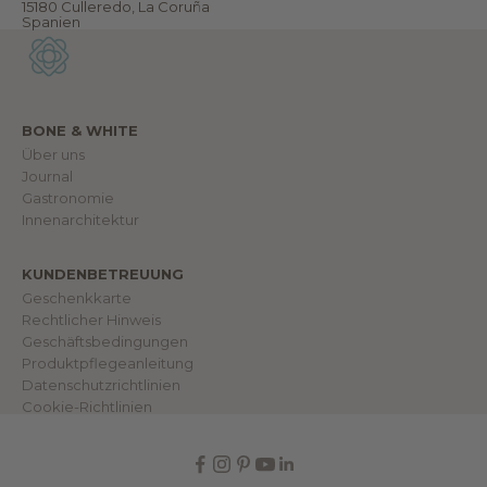
i
15180 Culleredo, La Coruña
l
Spanien
l
k
o
m
m
e
n
BONE & WHITE
i
Über uns
n
u
Journal
n
Gastronomie
s
e
Innenarchitektur
r
e
r
KUNDENBETREUUNG
W
e
Geschenkkarte
l
Rechtlicher Hinweis
t
.
Geschäftsbedingungen
Produktpflegeanleitung
Datenschutzrichtlinien
Cookie-Richtlinien
IN