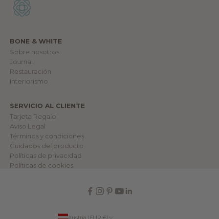
n
u
e
s
t
r
BONE & WHITE
o
m
Sobre nosotros
u
Journal
n
Restauración
d
o
Interiorismo
.
SERVICIO AL CLIENTE
lectrónico
Tarjeta Regalo
Aviso Legal
RME
Términos y condiciones
Cuidados del producto
Políticas de privacidad
Políticas de cookies
Austria (EUR €)