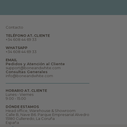
a
j
e
s
,
s
u
Contacto
e
ñ
TELÉFONO AT. CLIENTE
o
+34 608 44 69 33
s
y
WHATSAPP
m
+34 608 44 69 33
u
c
EMAIL
h
Pedidos y Atención al Cliente
o
support@boneandwhite.com
m
Consultas Generales
á
info@boneandwhite.com
s
.
B
i
HORARIO AT. CLIENTE
e
Lunes - Viernes
n
9.00 - 15.00
v
e
DÓNDE ESTAMOS
n
Head office, Warehouse & Showroom:
i
Calle B, Nave B6. Parque Empresarial Alvedro
d
15180 Culleredo, La Coruña
@
España
a