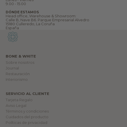
n
9.00 - 15.00
v
e
DÓNDE ESTAMOS
n
Head office, Warehouse & Showroom:
i
Calle B, Nave B6. Parque Empresarial Alvedro
d
15180 Culleredo, La Coruña
@
España
a
n
u
e
s
t
r
BONE & WHITE
o
m
Sobre nosotros
u
Journal
n
Restauración
d
o
Interiorismo
.
SERVICIO AL CLIENTE
lectrónico
Tarjeta Regalo
Aviso Legal
RME
Términos y condiciones
Cuidados del producto
Políticas de privacidad