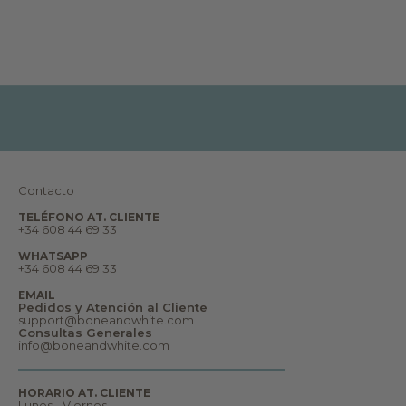
s
to keep the items because I like the design
,
and because the return costs are relatively
r
high: 15 Euro per package. Overall, beautiful
e
aesthetics but disappointing value for
p
money.
o
r
t
a
j
e
s
,
s
u
Contacto
e
ñ
TELÉFONO AT. CLIENTE
o
+34 608 44 69 33
s
y
WHATSAPP
m
+34 608 44 69 33
u
c
EMAIL
h
Pedidos y Atención al Cliente
o
support@boneandwhite.com
m
Consultas Generales
á
info@boneandwhite.com
s
.
B
i
HORARIO AT. CLIENTE
e
Lunes - Viernes