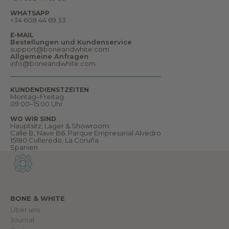
ä
u
WHATSAPP
m
+34 608 44 69 33
e
u
E-MAIL
n
Bestellungen und Kundenservice
d
support@boneandwhite.com
v
Allgemeine Anfragen
i
info@boneandwhite.com
e
l
e
s
KUNDENDIENSTZEITEN
m
Montag–Freitag
e
09:00–15:00 Uhr
h
r
WO WIR SIND
.
Hauptsitz, Lager & Showroom:
W
Calle B, Nave B6. Parque Empresarial Alvedro
i
15180 Culleredo, La Coruña
l
Spanien
l
k
o
m
m
e
n
BONE & WHITE
i
Über uns
n
u
Journal
n