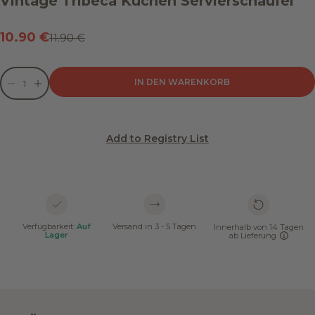
Vintage Tribeca Kuchen Servierschaufel
Angebot
10.90 €
Regulärer Preis
11.90 €
Anzahl verringern
Anzahl verringern
IN DEN WARENKORB
Add to Registry List
Verfügbarkeit:
Auf
Versand in 3 - 5 Tagen
Innerhalb von 14 Tagen
Lager
ab Lieferung