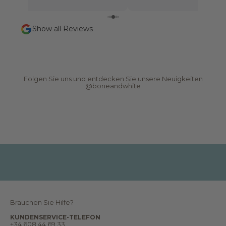
l
e
t
Show all Reviews
t
e
r
N
e
Folgen Sie uns und entdecken Sie unsere Neuigkeiten
u
@boneandwhite
i
g
k
e
i
t
e
n
,
B
e
r
i
c
h
t
e
Brauchen Sie Hilfe?
,
T
KUNDENSERVICE-TELEFON
r
+34 608 44 69 33