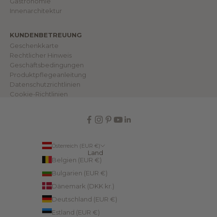
Gastronomie
s
e
Innenarchitektur
r
e
r
KUNDENBETREUUNG
W
e
Geschenkkarte
l
Rechtlicher Hinweis
t
.
Geschäftsbedingungen
Produktpflegeanleitung
Datenschutzrichtlinien
Cookie-Richtlinien
IN
Österreich (EUR €)
Land
Belgien (EUR €)
Bulgarien (EUR €)
Dänemark (DKK kr.)
Deutschland (EUR €)
Estland (EUR €)