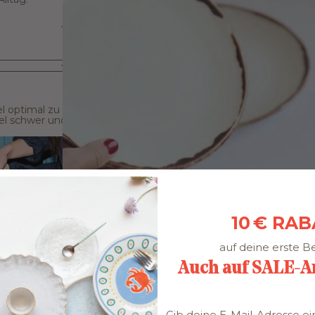
el optimal zu
gel schwer und
10 € RA
auf deine erste Be
Auch auf SALE-Art
Gib deine E-Mail-Adresse ei