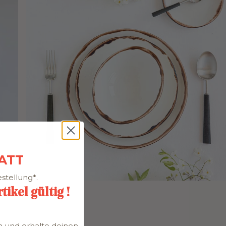
BATT
stellung*.
ikel gültig !
n und erhalte deinen