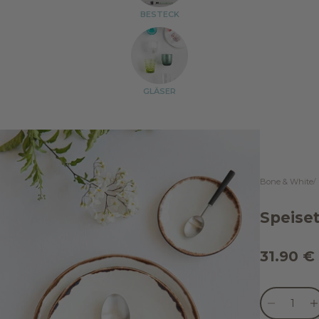
BESTECK
GLÄSER
Bone & White
Speiset
Angebo
31.90 €
Anzahl verr
Anz