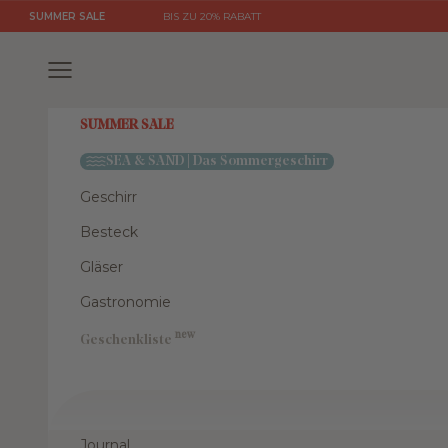
Zum Inhalt springen
SUMMER SALE
BIS ZU 20% RABATT
Menü
SUMMER SALE
SEA & SAND | Das Sommergeschirr
Geschirr
Besteck
Gläser
Gastronomie
new
Geschenkliste
Journal