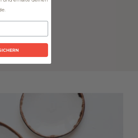
de.
RE BILDER ANSEHEN
SICHERN