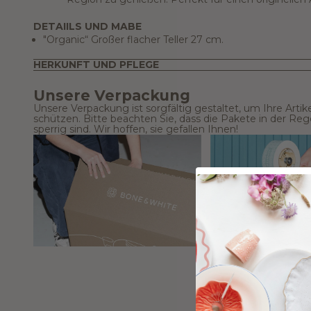
DETAIILS UND MABE
"Organic“ Großer flacher Teller 27 cm.
HERKUNFT UND PFLEGE
Unsere Verpackung
Unsere Verpackung ist sorgfältig gestaltet, um Ihre Artik
schützen. Bitte beachten Sie, dass die Pakete in der Re
sperrig sind. Wir hoffen, sie gefallen Ihnen!