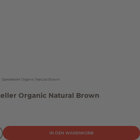
Speiseteller Organic Natural Brown
eller Organic Natural Brown
t
ingern
ahl verringern
IN DEN WARENKORB