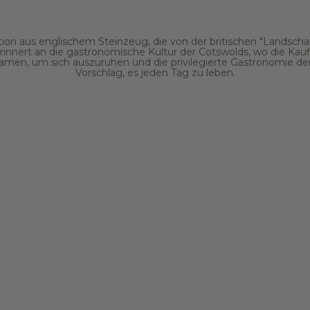
tion aus englischem Steinzeug, die von der britischen "Landschaft
nert an die gastronomische Kultur der Cotswolds, wo die Kaufl
en, um sich auszuruhen und die privilegierte Gastronomie der
Vorschlag, es jeden Tag zu leben.