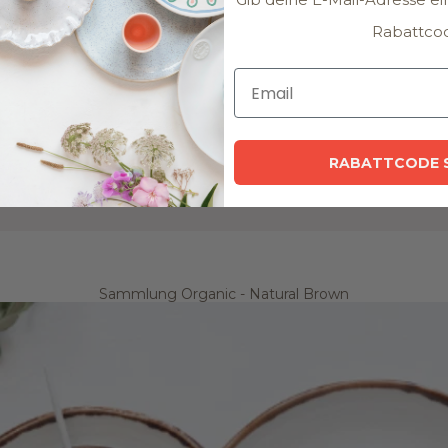
Rabattco
WEITE
RABATTCODE 
Sammlung Organic - Natural Brown