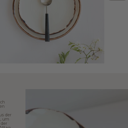
ich
nen
us der
, um
 der
lltag.