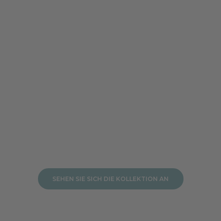
In den Warenkorb
In den Warenkorb
A
b
SEHEN SIE SICH DIE KOLLEKTION AN
o
n
n
i