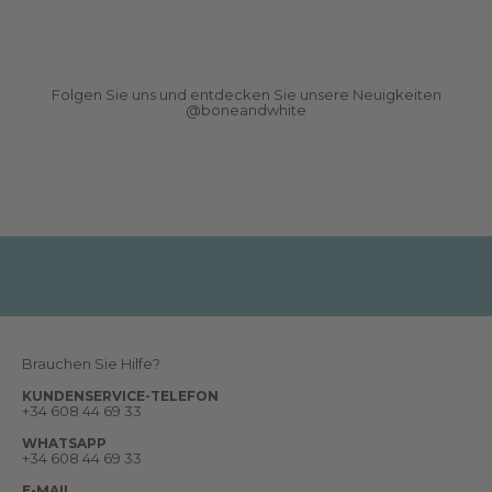
t
e
r
N
e
Folgen Sie uns und entdecken Sie unsere Neuigkeiten
u
@boneandwhite
i
g
k
e
i
t
e
n
,
B
e
r
i
c
h
t
e
Brauchen Sie Hilfe?
,
T
KUNDENSERVICE-TELEFON
r
+34 608 44 69 33
ä
u
WHATSAPP
m
+34 608 44 69 33
e
u
E-MAIL