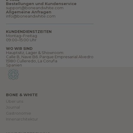
n
Bestellungen und Kundenservice
d
support@boneandwhite.com
v
Allgemeine Anfragen
i
info@boneandwhite.com
e
l
e
s
KUNDENDIENSTZEITEN
m
Montag–Freitag
e
09:00–15:00 Uhr
h
r
WO WIR SIND
.
Hauptsitz, Lager & Showroom:
W
Calle B, Nave B6. Parque Empresarial Alvedro
i
15180 Culleredo, La Coruña
l
Spanien
l
k
o
m
m
e
n
BONE & WHITE
i
Über uns
n
u
Journal
n
Gastronomie
s
e
Innenarchitektur
r
e
r