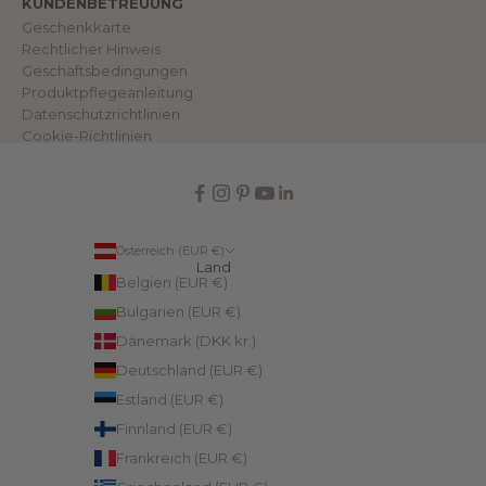
KUNDENBETREUUNG
W
e
Geschenkkarte
l
Rechtlicher Hinweis
t
.
Geschäftsbedingungen
Produktpflegeanleitung
Datenschutzrichtlinien
Cookie-Richtlinien
IN
Österreich (EUR €)
Land
Belgien (EUR €)
Bulgarien (EUR €)
Dänemark (DKK kr.)
Deutschland (EUR €)
Estland (EUR €)
Finnland (EUR €)
Frankreich (EUR €)