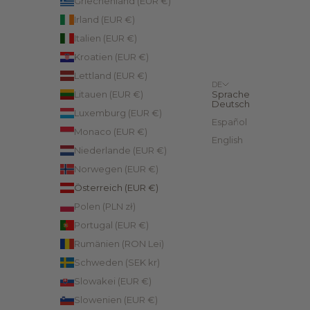
Griechenland (EUR €)
Irland (EUR €)
Italien (EUR €)
Kroatien (EUR €)
Lettland (EUR €)
DE
Litauen (EUR €)
Sprache
Deutsch
Luxemburg (EUR €)
Español
Monaco (EUR €)
English
Niederlande (EUR €)
Norwegen (EUR €)
Österreich (EUR €)
Polen (PLN zł)
Portugal (EUR €)
Rumänien (RON Lei)
Schweden (SEK kr)
Slowakei (EUR €)
Slowenien (EUR €)