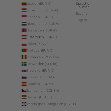
DE
Litauen (EUR €)
Sprache
Deutsch
Luxemburg (EUR €)
Español
Monaco (EUR €)
English
Niederlande (EUR €)
Norwegen (EUR €)
Österreich (EUR €)
Polen (PLN zł)
Portugal (EUR €)
Rumänien (RON Lei)
Schweden (SEK kr)
Slowakei (EUR €)
Slowenien (EUR €)
Spanien (EUR €)
Tschechien (CZK Kč)
Ungarn (HUF Ft)
Vereinigtes Königreich (GBP £)