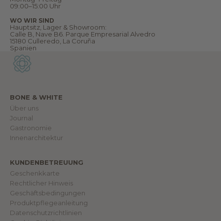
e
09:00–15:00 Uhr
h
r
WO WIR SIND
.
Hauptsitz, Lager & Showroom:
W
Calle B, Nave B6. Parque Empresarial Alvedro
i
15180 Culleredo, La Coruña
l
Spanien
l
k
o
m
m
e
n
BONE & WHITE
i
Über uns
n
u
Journal
n
Gastronomie
s
e
Innenarchitektur
r
e
r
KUNDENBETREUUNG
W
e
Geschenkkarte
l
Rechtlicher Hinweis
t
.
Geschäftsbedingungen
Produktpflegeanleitung
Datenschutzrichtlinien