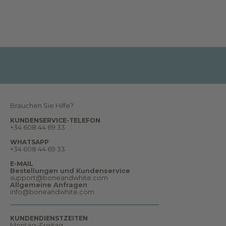
k
e
i
t
e
n
,
B
e
r
i
c
h
t
e
Brauchen Sie Hilfe?
,
T
KUNDENSERVICE-TELEFON
r
+34 608 44 69 33
ä
u
WHATSAPP
m
+34 608 44 69 33
e
u
E-MAIL
n
Bestellungen und Kundenservice
d
support@boneandwhite.com
v
Allgemeine Anfragen
i
info@boneandwhite.com
e
l
e
s
KUNDENDIENSTZEITEN
m
Montag–Freitag