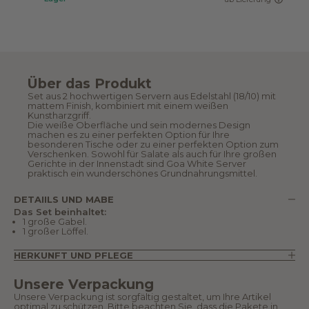
Über das Produkt
Set aus 2 hochwertigen Servern aus Edelstahl (18/10) mit
mattem Finish, kombiniert mit einem weißen
Kunstharzgriff.
Die weiße Oberfläche und sein modernes Design
machen es zu einer perfekten Option für Ihre
besonderen Tische oder zu einer perfekten Option zum
Verschenken. Sowohl für Salate als auch für Ihre großen
Gerichte in der Innenstadt sind Goa White Server
praktisch ein wunderschönes Grundnahrungsmittel.
DETAIILS UND MABE
Das Set beinhaltet:
1 große Gabel.
1 großer Löffel.
HERKUNFT UND PFLEGE
Unsere Verpackung
Unsere Verpackung ist sorgfältig gestaltet, um Ihre Artikel
optimal zu schützen. Bitte beachten Sie, dass die Pakete in