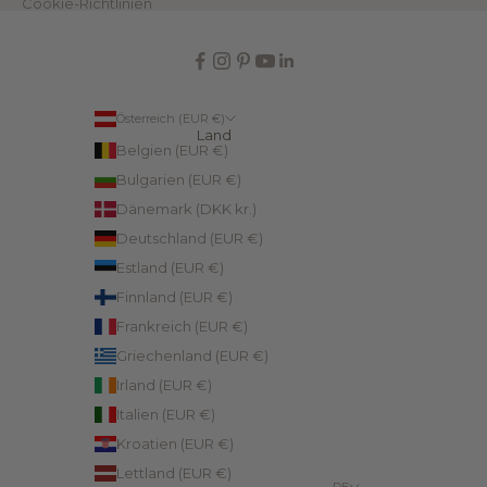
Cookie-Richtlinien
IN
Österreich (EUR €)
Land
Belgien (EUR €)
Bulgarien (EUR €)
Dänemark (DKK kr.)
Deutschland (EUR €)
Estland (EUR €)
Finnland (EUR €)
Frankreich (EUR €)
Griechenland (EUR €)
Irland (EUR €)
Italien (EUR €)
Kroatien (EUR €)
Lettland (EUR €)