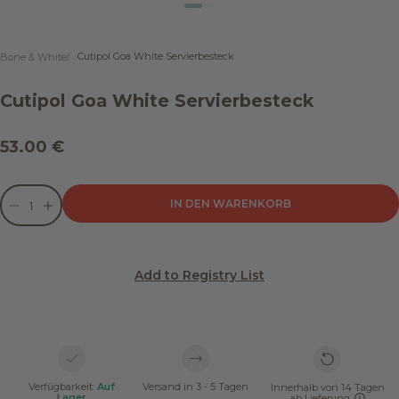
Gehe zu Element 1
Gehe zu Element 2
Gehe zu Element 3
Gehe zu Element 4
Cutipol Goa White Servierbesteck
Bone & White
Cutipol Goa White Servierbesteck
Angebot
53.00 €
Anzahl verringern
Anzahl verringern
IN DEN WARENKORB
Add to Registry List
Verfügbarkeit:
Auf
Versand in 3 - 5 Tagen
Innerhalb von 14 Tagen
Lager
ab Lieferung