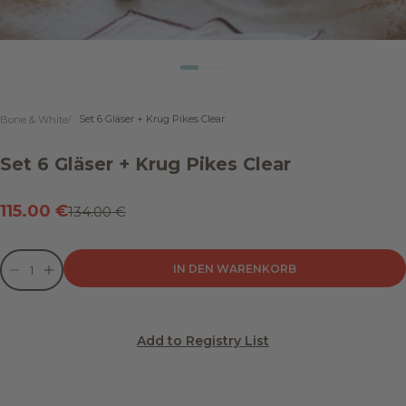
Gehe zu Element 1
Gehe zu Element 2
Gehe zu Element 3
Gehe zu Element 4
Gehe zu Element 5
Gehe zu Element 6
Gehe zu Element 7
Set 6 Gläser + Krug Pikes Clear
Bone & White
Set 6 Gläser + Krug Pikes Clear
Angebot
115.00 €
Regulärer Preis
134.00 €
Anzahl verringern
Anzahl verringern
IN DEN WARENKORB
Add to Registry List