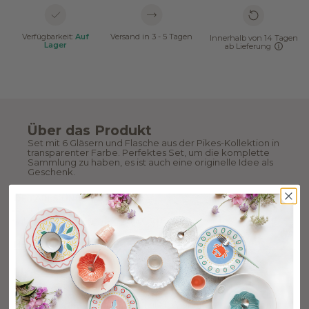
Verfügbarkeit:
Auf
Versand in 3 - 5 Tagen
Innerhalb von 14 Tagen
Lager
ab Lieferung
Über das Produkt
Set mit 6 Gläsern und Flasche aus der Pikes-Kollektion in
transparenter Farbe. Perfektes Set, um die komplette
Sammlung zu haben, es ist auch eine originelle Idee als
Geschenk.
DETAIILS UND MABE
6 Gläser
1 Wasserkrug. Höhe 28 cm und Fassungsvermögen 1,15 l.
HERKUNFT UND PFLEGE
Unsere Verpackung
Unsere Verpackung ist sorgfältig gestaltet, um Ihre Artikel
optimal zu schützen. Bitte beachten Sie, dass die Pakete in
der Regel schwer und sperrig sind. Wir hoffen, sie gefallen