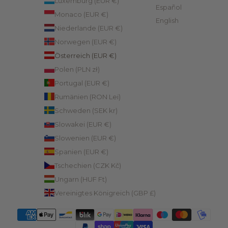
Luxemburg (EUR €)
Español
Monaco (EUR €)
English
Niederlande (EUR €)
Norwegen (EUR €)
Österreich (EUR €)
Polen (PLN zł)
Portugal (EUR €)
Rumänien (RON Lei)
Schweden (SEK kr)
Slowakei (EUR €)
Slowenien (EUR €)
Spanien (EUR €)
Tschechien (CZK Kč)
Ungarn (HUF Ft)
Vereinigtes Königreich (GBP £)