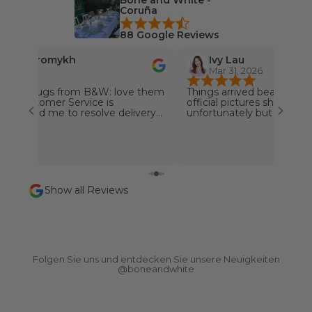
n
Coruña
s
88 Google Reviews
e
r
nika Khromykh
Ivy Lau
e
, 2026
Mar 31, 2026
n
offee mugs from B&W: love them
Things arrived beautiful. N
N
❤️❤️ Customer Service is
official pictures shown. O
e
l: helped me to resolve delivery
unfortunately but the Su
r quickly, very customer friendly!!
promptly and send the re
w
pany! Special Thanks goes to
away.
s
️❤️❤️
l
e
t
Show all Reviews
t
e
r
N
e
Folgen Sie uns und entdecken Sie unsere Neuigkeiten
u
@boneandwhite
i
g
k
e
i