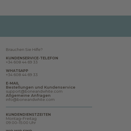
t
e
n
,
B
e
r
i
c
h
t
e
Brauchen Sie Hilfe?
,
T
KUNDENSERVICE-TELEFON
r
+34 608 44 69 33
ä
u
WHATSAPP
m
+34 608 44 69 33
e
u
E-MAIL
n
Bestellungen und Kundenservice
d
support@boneandwhite.com
v
Allgemeine Anfragen
i
info@boneandwhite.com
e
l
e
s
KUNDENDIENSTZEITEN
m
Montag–Freitag
e
09:00–15:00 Uhr
h
r