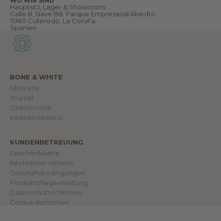
WO WIR SIND
.
Hauptsitz, Lager & Showroom:
W
Calle B, Nave B6. Parque Empresarial Alvedro
i
15180 Culleredo, La Coruña
l
Spanien
l
k
o
m
m
e
n
BONE & WHITE
i
Über uns
n
u
Journal
n
Gastronomie
s
e
Innenarchitektur
r
e
r
KUNDENBETREUUNG
W
e
Geschenkkarte
l
Rechtlicher Hinweis
t
.
Geschäftsbedingungen
Produktpflegeanleitung
Datenschutzrichtlinien
Cookie-Richtlinien
IN