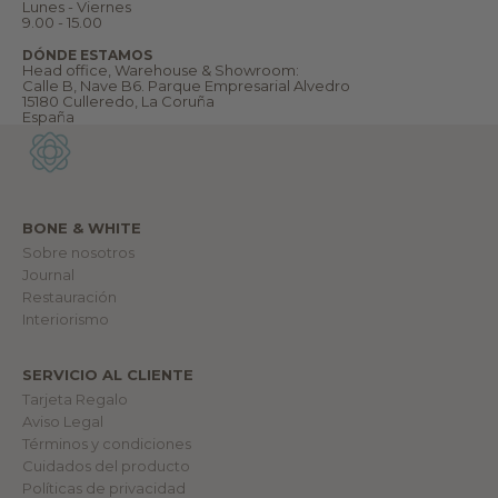
e
Lunes - Viernes
n
9.00 - 15.00
v
e
DÓNDE ESTAMOS
n
Head office, Warehouse & Showroom:
i
Calle B, Nave B6. Parque Empresarial Alvedro
d
15180 Culleredo, La Coruña
@
España
a
n
u
e
s
t
r
BONE & WHITE
o
m
Sobre nosotros
u
Journal
n
Restauración
d
o
Interiorismo
.
SERVICIO AL CLIENTE
lectrónico
Tarjeta Regalo
Aviso Legal
RME
Términos y condiciones
Cuidados del producto
Políticas de privacidad