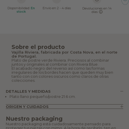
Disponibilidad:
En
Envío en 2 - 4 días
Devoluciones en 14
stock
días
Sobre el producto
Vajilla Riviera, fabricada por Costa Nova, en el norte
de Portugal.
Plato de postre verde Riviera. Preciosos al combinar
juntos y originales al combinar con Rivera Blue.
El acabado negro del reverso así como las formas
irregulares de los bordes hacen que queden muy bien
tanto con con colores oscuros como claros de otras
colecciones.
DETALLES Y MEDIDAS
Plato llano pequeño/postre 21.6 cm.
ORIGEN Y CUIDADOS
Nuestro packaging
Nuestro packaging está cuidadosamente pensado para
proteger tus piezas con mimo. A la hora de recibirlo, ten en