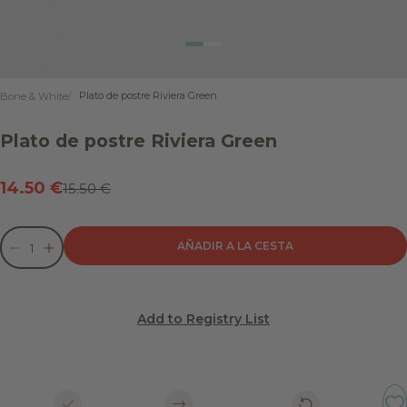
Ir al artículo 1
Ir al artículo 2
Ir al artículo 3
Ir al artículo 4
Ir al artículo 5
Plato de postre Riviera Green
Bone & White
Plato de postre Riviera Green
Precio de oferta
14.50 €
Precio normal
15.50 €
Reducir cantidad
Reducir cantidad
AÑADIR A LA CESTA
Add to Registry List