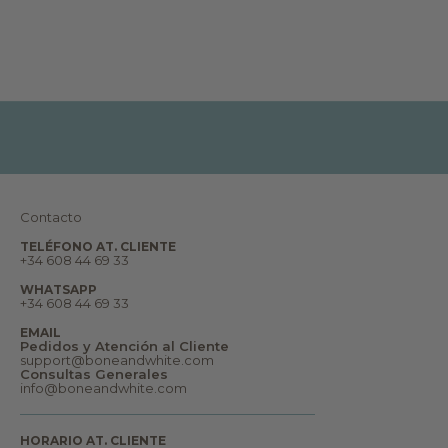
e
s
,
r
e
p
o
r
t
a
j
e
s
,
s
u
Contacto
e
ñ
TELÉFONO AT. CLIENTE
o
+34 608 44 69 33
s
y
WHATSAPP
m
+34 608 44 69 33
u
c
EMAIL
h
Pedidos y Atención al Cliente
o
support@boneandwhite.com
m
Consultas Generales
á
info@boneandwhite.com
s
.
B
i
HORARIO AT. CLIENTE