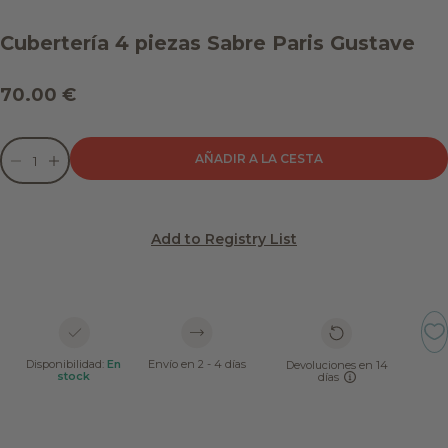
Cubertería 4 piezas Sabre Paris Gustave
Precio de oferta
70.00 €
Reducir cantidad
Reducir cantidad
AÑADIR A LA CESTA
Add to Registry List
Disponibilidad:
En
Envío en 2 - 4 días
Devoluciones en 14
stock
días