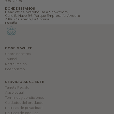
9.00 - 15.00
v
e
DÓNDE ESTAMOS
n
Head office, Warehouse & Showroom:
i
Calle B, Nave B6. Parque Empresarial Alvedro
d
15180 Culleredo, La Coruña
@
España
a
n
u
e
s
t
r
BONE & WHITE
o
m
Sobre nosotros
u
Journal
n
Restauración
d
o
Interiorismo
.
SERVICIO AL CLIENTE
lectrónico
Tarjeta Regalo
Aviso Legal
RME
Términos y condiciones
Cuidados del producto
Políticas de privacidad
Políticas de cookies