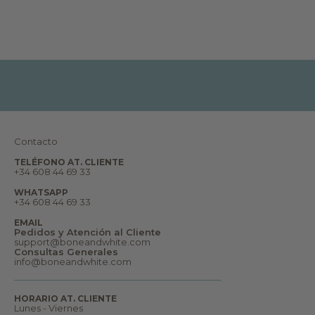
,
r
e
p
o
r
t
a
j
e
s
,
s
u
Contacto
e
ñ
TELÉFONO AT. CLIENTE
o
+34 608 44 69 33
s
y
WHATSAPP
m
+34 608 44 69 33
u
c
EMAIL
h
Pedidos y Atención al Cliente
o
support@boneandwhite.com
m
Consultas Generales
á
info@boneandwhite.com
s
.
B
i
HORARIO AT. CLIENTE
e
Lunes - Viernes
n